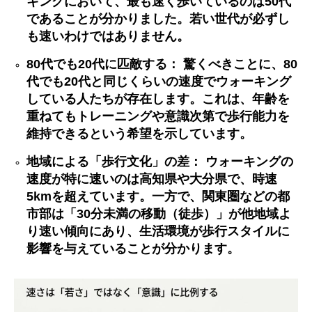
キングにおいて、
最も速く歩いているのは
50
代
であることが分かりました。若い世代が必ずし
も速いわけではありません。
80
代でも
20
代に匹敵する：
驚くべきことに、
80
代でも
20
代と同じくらいの速度でウォーキング
している人たちが存在します
。これは、年齢を
重ねてもトレーニングや意識次第で歩行能力を
維持できるという希望を示しています。
地域による「歩行文化」の差：
ウォーキングの
速度が特に速いのは
高知県や大分県
で、時速
5km
を超えています。一方で、関東圏などの都
市部は「
30
分未満の移動（徒歩）」が他地域よ
り速い傾向にあり、生活環境が歩行スタイルに
影響を与えていることが分かります。