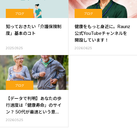
ブログ
ブログ
知っておきたい「介護保険制
健康をもっと身近に。Raunz
度」基本のコト
公式YouTubeチャンネルを
開設しています！
2025.09.25
2026.06.25
ブログ
【データで判明】あなたの歩
行速度は「健康寿命」のサイ
ン？ 50代が最速という意外
な事実と要介護リスクの関係
2026.05.25